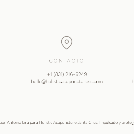
CONTACTO
‪+1 (831) 216-6249‬
c
hello@holisticacupuncturesc.com
h
or Antonia Lira para Holistic Acupuncture Santa Cruz. Impulsado y prote