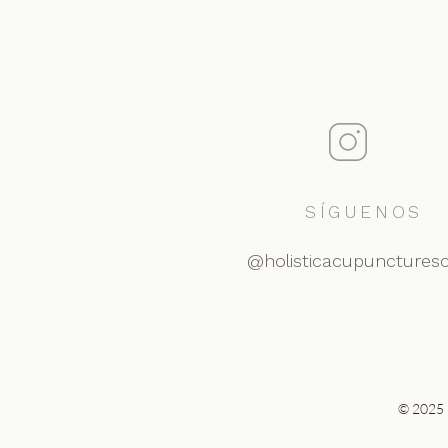
SÍGUENOS
@holisticacupunctures
© 2025 p