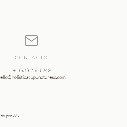
CONTACTO
‪+1 (831) 216-6249‬
ello@holisticacupuncturesc.com
gido por
Wix