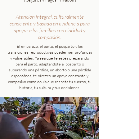
Atención integral, culturalmente
consciente y basada en evidencia para
apoyar a las familias con claridad y
compasión.
El embarazo, el parto, el posparto y las
transiciones reproductivas pueden ser profundas
y vulnerables. Ya sea que te estés preparando
para el parto, adaptándote al posparto o
superando una pérdida, un aborto o una pérdida
espontánea, te ofrezco un apoyo constante y
compasivo como doula que respeta tu cuerpo, tu
historia, tu cultura y tus decisiones.