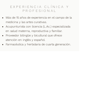
EXPERIENCIA CLÍNICA Y
PROFESIONAL
Más de 15 años de experiencia en el campo de la
medicina y las artes curativas.
Acupunturista con licencia (L.Ac.) especializada
en salud materna, reproductiva y familiar.
Proveedor bilingüe y bicultural que ofrece
atención en inglés y español.
Farmacéutica y herbolaria de cuarta generación.
EDUCACIÓN
Licenciatura en Dietética Humana
Universidad de Barcelona, España
Maestría en Medicina China
Instituto ISMET, Barcelona
Maestría en Medicina China
Universidad de Cinco Ramas, California
Formación en Mindfulness y Estilo de Vida
con
Andrea Liberstein
Intérprete Médico Certificado