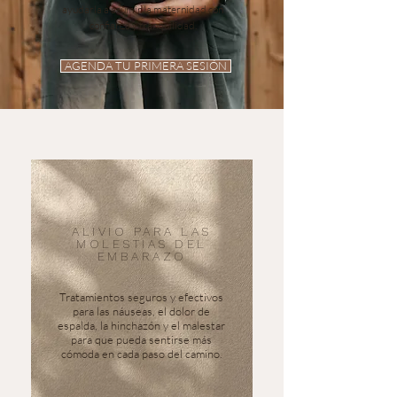
ayudarla a asumir la maternidad con
confianza y tranquilidad.
AGENDA TU PRIMERA SESIÓN
ALIVIO PARA LAS
MOLESTIAS DEL
EMBARAZO
Tratamientos seguros y efectivos
para las náuseas, el dolor de
espalda, la hinchazón y el malestar
para que pueda sentirse más
cómoda en cada paso del camino.