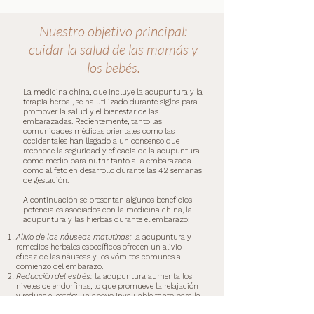
Nuestro objetivo principal:
cuidar la salud de las mamás y
los bebés.
La medicina china, que incluye la acupuntura y la
terapia herbal, se ha utilizado durante siglos para
promover la salud y el bienestar de las
embarazadas. Recientemente, tanto las
comunidades médicas orientales como las
occidentales han llegado a un consenso que
reconoce la seguridad y eficacia de la acupuntura
como medio para nutrir tanto a la embarazada
como al feto en desarrollo durante las 42 semanas
de gestación.
A continuación se presentan algunos beneficios
potenciales asociados con la medicina china, la
acupuntura y las hierbas durante el embarazo:
Alivio de las náuseas matutinas:
la acupuntura y
remedios herbales específicos ofrecen un alivio
eficaz de las náuseas y los vómitos comunes al
comienzo del embarazo.
Reducción del estrés:
la acupuntura aumenta los
niveles de endorfinas, lo que promueve la relajación
y reduce el estrés; un apoyo invaluable tanto para la
madre como para el feto en desarrollo.