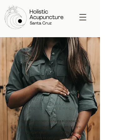
CUIDADO
PRE/POSNATAL
CUIDADO GENTIL PARA
TU EMBARAZO
— MENTE, CUERPO Y
BEBÉ
Desde la concepción hasta el posparto,
ofrecemos acupuntura, hierbas y apoyo
integral para nutrir tu bienestar, aliviar
las molestias, reducir el estrés y