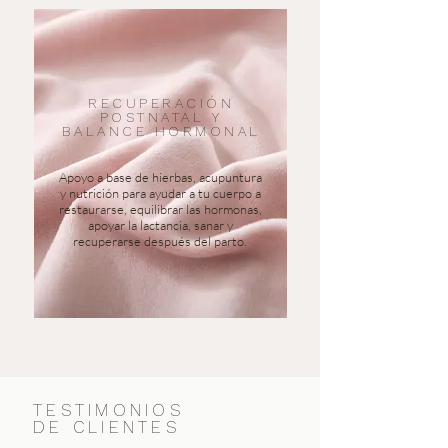
RECUPERACIÓN
POSTNATAL Y
BALANCE HORMONAL
Apoyo a base de hierbas, acupuntura
y nutrición para ayudar a tu cuerpo a
restaurarse, equilibrar las hormonas,
apoyar la lactancia, sanar y
recuperarse después del parto.
TESTIMONIOS
DE CLIENTES